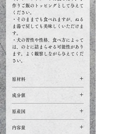
作りご飯のトッピングとして与えて
ください。
・そのままでも食べれますが、ぬる
ま湯で戻しても美味しくいただけま
す。
・犬の習性や性格、食べ方によって
は、のどに詰まらせる可能性があり
ます。よく観察しながら与えてくだ
さい。
原材料
サツマイモ・キャベツ・ダイコ
成分値
ン・ニンジン
粗タンパク質：7.0%以上、粗
原産国
脂肪：0.7%以上、粗繊維：
5.9%以下、粗灰分：4.1%以
日本 三重県他
内容量
下、水分：12.7%以下