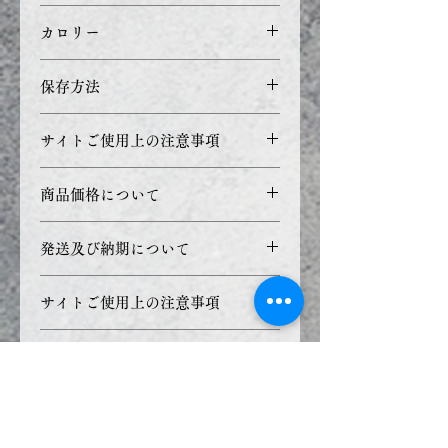
50g（5g X 10袋）
カロリー
274kcal/100g
保存方法
湿気を避け涼しいところで保存
サイトご使用上の注意事項
して下さい。
・ご利用のブラウザ環境や
商品価格について
PC・モニターの設定などによ
り正確な色を表現できず、実際
商品価格の表示を総額（消費税
発送及び納期について
の製品と若干色合いが異なる事
込み）での表示としておりま
があります。
す。
即納商品の場合：
サイトご使用上の注意事項
ご入金を確認した次第、発送を
致します（3日以内に出荷致し
・ご利用のブラウザ環境や
商品価格について
ます）
PC・モニターの設定などによ
受注商品の場合：
り正確な色を表現できず、実際
商品価格の表示を総額（消費
発送及び納期について
ご入金を確認した次第、製作を
の製品と若干色合いが異なる事
税込み）での表示としておりま
始めさせていただきます
があります。
す。