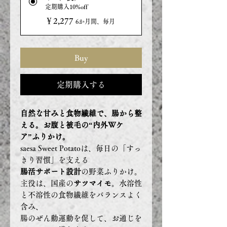
定期購入10%off
￥2,277
6か月間、毎月
Buy
定期購入する
自然な甘みと食物繊維で、腸から整
える。お腹と被毛の“内外Wケ
ア”ふりかけ。
saesa Sweet Potatoは、毎日の「すっ
きり習慣」を支える
腸活サポート設計
の野菜ふりかけ。
主役は、国産の
サツマイモ
。水溶性
と不溶性の食物繊維をバランスよく
含み、
腸のぜん動運動を促して、お通じを