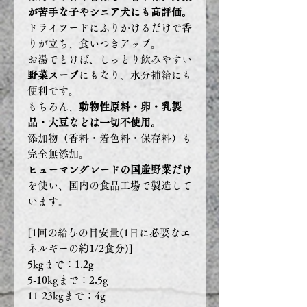
が苦手な子やシニア犬にも高評価。
ドライフードにふりかけるだけで香
りが立ち、食いつきアップ。
お湯でとけば、しっとり飲みやすい
野菜スープ
にもなり、水分補給にも
便利です。
もちろん、
動物性原料・卵・乳製
品・大豆などは一切不使用。
添加物（香料・着色料・保存料）も
完全無添加。
ヒューマングレードの国産野菜だけ
を使い、国内の食品工場で製造して
います。
[1回の給与の目安量(1日に必要なエ
ネルギーの約1/2食分)]
5kgまで：1.2g
5-10kgまで：2.5g
11-23kgまで：4g