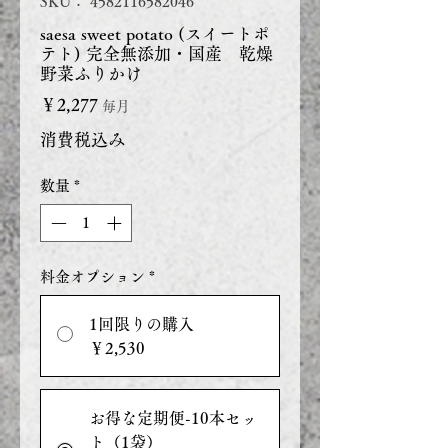
SKU： 4582116582046
saesa sweet potato (スイートポ
テト) 完全無添加・国産 乾燥
野菜ふりかけ
価
￥2,277
毎月
格
消費税込み
数量
*
料金オプション
*
1回限りの購入
￥2,530
お得な定期便-10本セッ
ト（1袋）