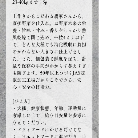
23-40kgまで：5g
土作りからこだわる農家さんから、
直接野菜を仕入れ。お野菜本来の栄
養・旨味・甘み・香りをしっかり熱
風乾燥で閉じ込め、一粒4ミリ以下
で、どんな犬種でも消化吸収に負担
のかからない大きさに仕上げまし
た。また、個包装で鮮度を保ち、計
量や保存の手間がかからず与えすぎ
も防ぎます。50年以上つづくJAS認
定加工工場だからこそできる、安
心・安全の技術力。
[与え方]
・犬種、健康状態、年齢、運動量に
考慮した上で、給与目安量を参考に
与えてください。
・ドライフードにかけるだけでな
く、ウエットフードに混ぜたり、手