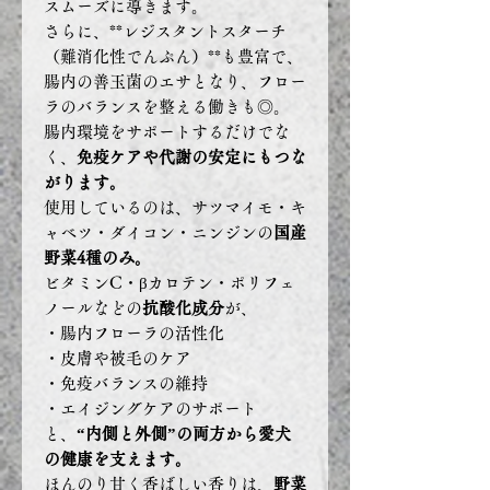
スムーズに導きます。
さらに、**レジスタントスターチ
（難消化性でんぷん）**も豊富で、
腸内の善玉菌のエサとなり、フロー
ラのバランスを整える働きも◎。
腸内環境をサポートするだけでな
く、
免疫ケアや代謝の安定にもつな
がります。
使用しているのは、サツマイモ・キ
ャベツ・ダイコン・ニンジンの
国産
野菜4種のみ。
ビタミンC・βカロテン・ポリフェ
ノールなどの
抗酸化成分
が、
・腸内フローラの活性化
・皮膚や被毛のケア
・免疫バランスの維持
・エイジングケアのサポート
と、
“内側と外側”の両方から愛犬
の健康を支えます。
ほんのり甘く香ばしい香りは、
野菜