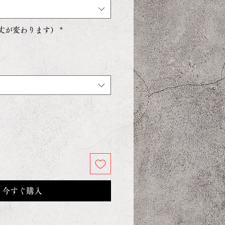
(前丈が変わります）
*
今すぐ購入