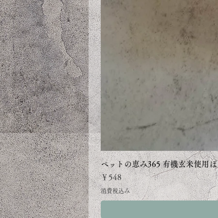
ペットの恵み365 有機玄米使用ぽ
価格
￥548
消費税込み