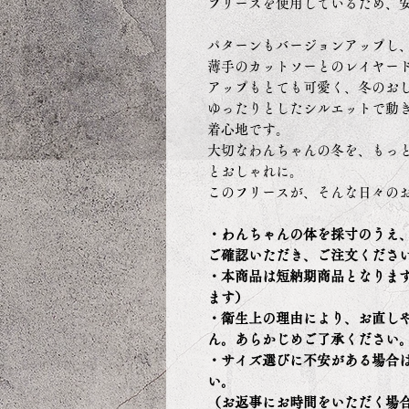
フリースを使用しているため、
パターンもバージョンアップし
薄手のカットソーとのレイヤー
アップもとても可愛く、冬のお
ゆったりとしたシルエットで動
着心地です。
大切なわんちゃんの冬を、もっ
とおしゃれに。
このフリースが、そんな日々の
・わんちゃんの体を採寸のうえ
ご確認いただき、ご注文くださ
・本商品は短納期商品となります
ます）
・衛生上の理由により、お直し
ん。あらかじめご了承ください
・サイズ選びに不安がある場合
い。
（お返事にお時間をいただく場