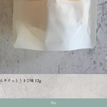
クイックビュー
んサクっとうきび味 12g
Buy