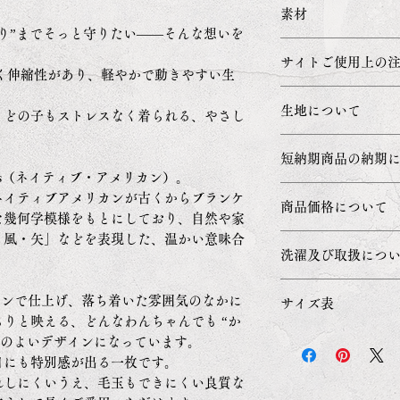
素材
り”までそっと守りたい――そんな想いを
フリース：ポリエ
サイトご使用上の
リブ部分：綿96%
く伸縮性があり、軽やかで動きやすい生
ご利用のブラウザ
生地について
、どの子もストレスなく着られる、やさし
などにより正確
品と若干色合い
・縫製や加工に
短納期商品の納期
どの伸縮によっ
icans（ネイティブ・アメリカン）。
ります。予めご
ご注文を受付し
ネイティブアメリカンが古くからブランケ
商品価格について
作を始めさせて
な幾何学模様をもとにしており、自然や家
納期：ご入金確認
・風・矢」などを表現した、温かい意味合
商品価格の表示
洗濯及び取扱につ
縫製トラブルが
示としておりま
ことがございま
洗濯機で洗濯す
ーンで仕上げ、落ち着いた雰囲気のなかに
サイズ表
複数の商品をご
入れ、洗濯用中
りと映える、どんなわんちゃんでも “か
い受注商品に合
漂白剤でのご使
スのよいデザインになっています。
サイ
A 首
納品日ごとの別
さい。
日にも特別感が出る一枚です。
ズ
回り
ですが分けてご
れしにくいうえ、毛玉もできにくい良質な