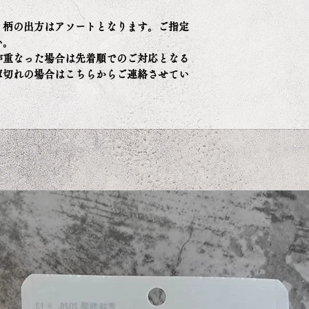
L
36~3
、柄の出方はアソートとなります。ご指定
9
い。
※お洋服のパタ
が重なった場合は先着順でのご対応となる
て作ってあるた
庫切れの場合はこちらからご連絡させてい
ります。
※サイズ選びにつ
法を基にサイズ
※首回りと胴回
を表し、背丈は
ます。
※女の子の前丈
す。