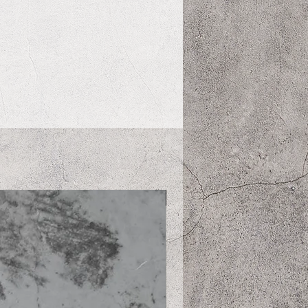
56~6
37
11~1
ヘビ
0
4Kg
ー級
ーンは、生地の厚みに合わせ
め、大きめな作りになってお
いて,わんちゃんのヌード寸
をお選び下さい。
りはわんちゃんのサイズ範囲
お洋服の丈の長さを表してい
は長めの作りになっておりま
新入荷