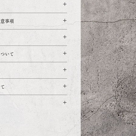
ステル100%
注意事項
 ポリウレタン4%
環境やPC・モニターの設定
な色を表現できず、実際の製
が異なる事があります。
おける誤差、生地及び材料な
について
て寸法に多少のばらつきがあ
了承下さい。
、ご入金を確認した次第、製
いただきます。
後、7日前後のお届け予定
を総額（消費税込み）での表
いて
あった場合、予定より遅れる
す。
す。
る際、お洋服を洗濯ネットに
注文いただいた場合、一番遅
性洗剤をご使用ください。
わせた出荷になります。
用が出来ませんのでご注意下
B 胴
E 背
体重
送をご希望の場合は、お手数
回り
丈
注文下さい。