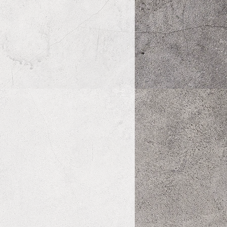
Ches
Leng
Wei
t
ht
ght
42~4
26
3~6
ライ
6
Kg
ト級
43~4
29
3~6
ライ
7
Kg
ト級
45-
32
6-
ミド
49
7.5K
ル級
g
49~5
34
7~9
ミド
3
Kg
ル級
53~5
35
9~11
ヘビ
7
Kg
ー級