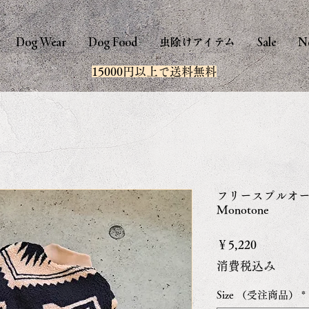
Dog Wear
Dog Food
虫除けアイテム
Sale
N
15000円以上で送料無料
フリースプルオ
Monotone
価
￥5,220
格
消費税込み
Size （受注商品）
*