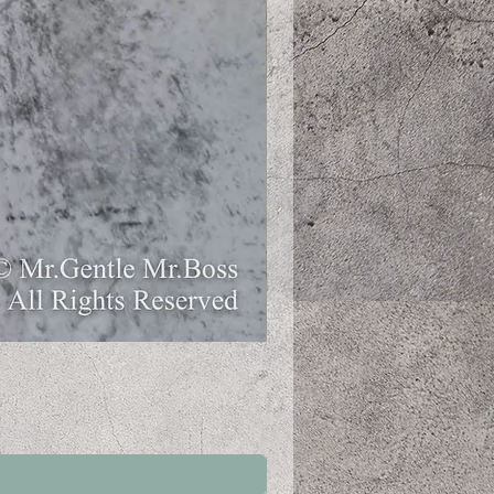
ペットの恵み365 有機玄米使
価格
￥548
消費税込み