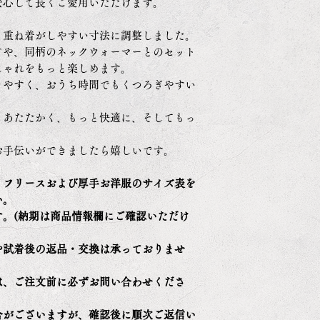
安心して長くご愛用いただけます。
Size
Nec
k
、重ね着がしやすい寸法に調整しました。
ドや、同柄のネックウォーマーとのセット
XS
25~2
しゃれをもっと楽しめます。
7
きやすく、おうち時間でもくつろぎやすい
S2
27~2
とあたたかく、もっと快適に、そしてもっ
9
お手伝いができましたら嬉しいです。
SM2
29-
31
、フリースおよび厚手お洋服のサイズ表を
い。
。(納期は商品情報欄にご確認いただけ
M2
31~3
3
や試着後の返品・交換は承っておりませ
。
ML
33~3
は、ご注文前に必ずお問い合わせくださ
5
合がございますが、確認後に順次ご返信い