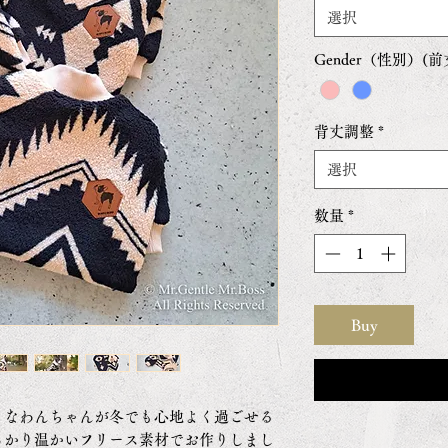
選択
Gender（性別）
背丈調整
*
選択
数量
*
Buy
りなわんちゃんが冬でも心地よく過ごせる
っかり温かいフリース素材でお作りしまし