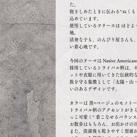
た。
抱きしめたときに伝わる“ぬくも
込めています。
使用しているフリースは ほどよ
地。
活発な子も、のんびり屋さんも
い着心地です。
今回のテーマは Native Amer
採用しているトライバル柄は、
ットや衣服に用いてきた伝統的
族を守る象徴として「太陽・山
いのあるデザインです。
カラーは 黒×ベージュのモノト
トライバル柄のアクセントがきら
っこ可愛く” 着こなせるバラン
お散歩はもちろん、お出かけの
また、洗濯後も乾きやすく型崩