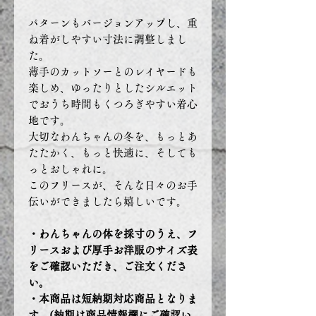
パターンもバージョンアップし、重
ね着がしやすい寸法に調整しまし
た。
薄手のカットソーとのレイヤードも
楽しめ、ゆったりとしたシルエット
でおうち時間もくつろぎやすい着心
地です。
大切なわんちゃんの冬を、もっとあ
たたかく、もっと快適に、そしても
っとおしゃれに。
このフリースが、そんな日々のお手
伝いができましたら嬉しいです。
・わんちゃんの体を採寸のうえ、フ
リースおよび厚手お洋服のサイズ表
をご確認いただき、ご注文くださ
い。
・本商品は短納期対応商品となりま
す。(納期は商品情報欄にご確認い