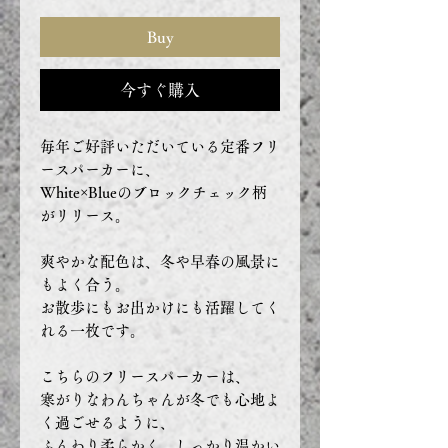
Buy
今すぐ購入
毎年ご好評いただいている定番フリ
ースパーカーに、
White×Blueのブロックチェック柄
がリリース。
爽やかな配色は、冬や早春の風景に
もよく合う。
お散歩にもお出かけにも活躍してく
れる一枚です。
こちらのフリースパーカーは、
寒がりなわんちゃんが冬でも心地よ
く過ごせるように、
ふんわり柔らかく、しっかり温かい