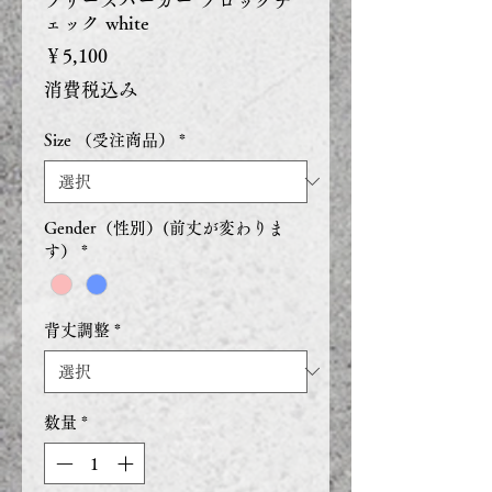
フリースパーカー ブロックチ
ェック white
価
￥5,100
格
消費税込み
Size （受注商品）
*
Gender（性別）(前丈が変わりま
す）
*
背丈調整
*
数量
*