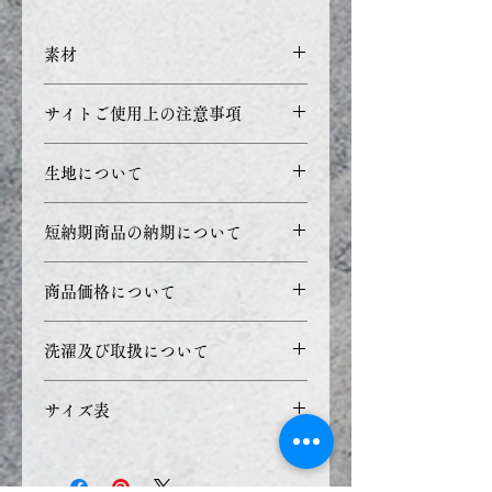
素材
フリース：ポリエステル100%
サイトご使用上の注意事項
リブ部分：綿96% ポリウレタ
ン4%
ご利用のブラウザ環境やPC・
生地について
モニターの設定などにより正確
な色を表現できず、実際の製品
・縫製や加工における誤差、生
短納期商品の納期について
と若干色合いが異なる事があり
地及び材料などの伸縮によって
ます。
寸法に多少のばらつきがありま
ご注文を受付し、ご入金を確認
商品価格について
す。予めご了承下さい。
した次第、製作を始めさせてい
ただきます。
商品価格の表示を総額（消費税
洗濯及び取扱について
納期：ご入金確認後、7日前後
込み）での表示としておりま
のお届け予定
す。
洗濯機で洗濯する際、お洋服を
サイズ表
縫製トラブルがあった場合、予
洗濯ネットに入れ、洗濯用中性
定より遅れることがございま
洗剤をご使用ください。
サイ
A 首
B 胴
E 背丈
体重
す。
漂白剤でのご使用が出来ません