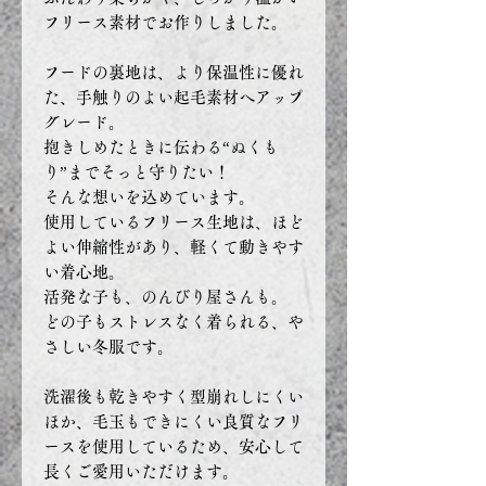
フリース素材でお作りしました。
フードの裏地は、より保温性に優れ
た、手触りのよい起毛素材へアップ
グレード。
抱きしめたときに伝わる“ぬくも
り”までそっと守りたい！
そんな想いを込めています。
使用しているフリース生地は、ほど
よい伸縮性があり、軽くて動きやす
い着心地。
活発な子も、のんびり屋さんも。
どの子もストレスなく着られる、や
さしい冬服です。
洗濯後も乾きやすく型崩れしにくい
ほか、毛玉もできにくい良質なフリ
ースを使用しているため、安心して
長くご愛用いただけます。