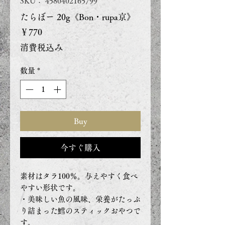
SKU： 4580402165799
たらぼー 20g《Bon・rupa京》
価
￥770
格
消費税込み
数量
*
Buy
今すぐ購入
素材はタラ100％。与えやすく食べ
やすい形状です。
・美味しい魚の風味、栄養がたっぷ
り詰まった鱈のスティックおやつで
す。