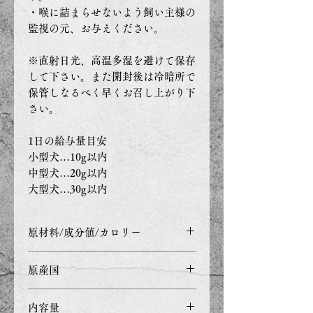
・喉に詰まらせないよう飼い主様の
監視の元、お与えください。
※直射日光、高温多湿を避けて保存
して下さい。また開封後は冷暗所で
保管しなるべく早くお召し上がり下
さい。
1日の給与量目安
小型犬…10g以内
中型犬…20g以内
大型犬…30g以内
原材料/成分値/カロリー
原材料：
原産国
たら
成分値：
日本
内容量
粗たんぱく質 79.9％以上、粗