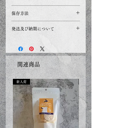
脂肪1.0％以上、粗繊維0%、粗
20g
保存方法
灰分6.7％以下、水分4％以下
カロリー：
湿気を避け涼しいところで保存
272kcal/100g
発送及び納期について
して下さい。
即納商品の場合：
ご入金を確認した次第、発送を
致します（3日前後に出荷致し
ます）
関連商品
取寄せ商品：
ご入金を確認後、14日前後納品
新入荷
新入荷
メーカーの遅延があった場合、
予定より遅れることがございま
す。
受注商品の場合：
ご入金を確認した次第、製作を
始めさせていただきます
納期７日間前後