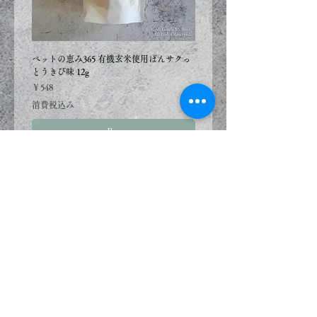
複数の商品をご注文いただいた
場合、一番遅い受注商品に合わ
ペットの恵み365 有機玄米使用ぽんサクっ
ペットの恵み365 有機玄米使用
せた出荷になります。
とうきび味 12g
鮭味 12g
納品日ごとの別送をご希望の場
価格
価格
￥548
￥548
合は、お手数ですが分けてご注
消費税込み
消費税込み
文下さい。
Buy
フード、おやつ