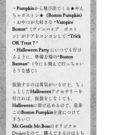
・
Pumpkin
から飛び出てくる★やん
ちゃボストン★
（Boston Pumpkin)
・おやつが大好きな
“Vampire
Boston”
（ヴァンパイア ボスト
ン）がドアをコンコンして
“Trick
OR Treat？”
・Halloween Party
にいつでも行け
るように、準備万端の
“Boston
Batman”
（今にも飛んで行っちゃい
そうな感じ）
仮装するのは勇気がいるけど、ちょ
っとした
Halloween
アクセサリーを
付ければ、仮装をしなくても、
Halloween
に溶け込めるので、是非
この
Boston Pumpkin
を身につけて
下さい♡
Mr.Gentle Mr.Boss
のオリジナル
Designなので、購入できるのはもち