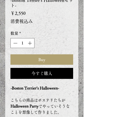
-Boston Terrier's Halloweenセッ
ト-
価
￥2,550
格
消費税込み
数量
*
Buy
今すぐ購入
-Boston Terrier's Halloween-
こちらの商品はボステリたちが
Halloween Party
でやっていそうな
ことを想像して作りました。