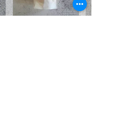
小さなお子様、ペットがいらっ
しゃるお客様は、お子様の手、
ペットが届かないところに保管
下さい。
ペットの恵み365 有機玄米使用ぽんサクっ
ペットの恵み365 有機玄米使用
とうきび味 12g
鮭味 12g
価格
価格
￥548
￥548
消費税込み
消費税込み
Buy
フード、おやつ