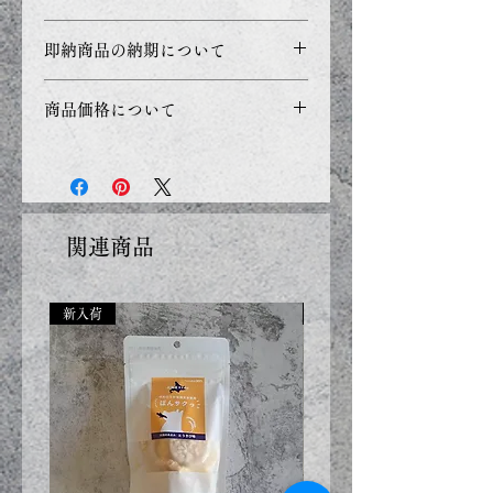
PC・モニターの設定などによ
ます。
り正確な色を表現できず、実際
＊持ち運び時のご注意＊
即納商品の納期について
の製品と若干色合いが異なる事
ゆがんだまま保管されますと変
＜キャッチの差し方＞
があります。
形の原因になります。
ご入金確認が出来た次第、発送
針を差し込む際は、キャッチの
商品価格について
バック、お財布、ポケットなど
をさせていただきます。
左右に付いている羽根のような
に入れて持ち運びをされますと
商品価格の表示を総額（消費税
つまみをつままず、そのまま針
破損の原因になりますのでお避
込み）での表示としておりま
を差し込んでください。(つま
け下さい。
す。
みをつまみながら差し込むと、
繊細な作りの為、強くひっぱっ
キャッチが緩くなる恐れがあり
関連商品
たり強い衝撃を与えると破損の
ます。)
原因になります。
＜キャッチの外し方＞
デザイン上、とがりのあるもの
新入荷
新入荷
キャッチの左右に付いているつ
やチェーン金具等によってお肌
まみを内側に押しながらピンを
を傷つけたり、お洋服への引っ
抜いてください。
かかりにご注意下さい。
※キャッチが針から抜けやすい
痒みや腫れ等、お肌に異常を感
場合はつまみを外側に倒す事で
じた時はご使用をおやめ頂き専
改善されます。
門医へご相談下さい。