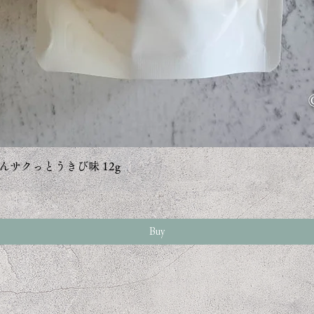
クイックビュー
んサクっとうきび味 12g
Buy