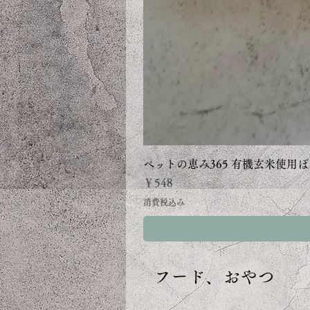
ペットの恵み365 有機玄米使用ぽ
価格
￥548
消費税込み
フード、おやつ