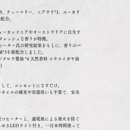
*5、ティーツリー、ニアウリ*3、ユーカリ
油配合。
ニューカレドニアやオーストラリアに自生す
フレッシュな香りが特徴。
ピーター氏の研究結果をもとに、香りのバ
油*3を新配合しました。
ジフロラ葉油 *4 天然香料 コウスイガヤ油
)
トして、コンセントにさすだけ。
ルオイルの補充や容器洗いも不要で、安全
。
保つヒーターと、過電流による発火を防ぐ
せるLEDライト付き。一日８時間使って