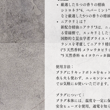
厳選した５つの香りの精油
シトロネラ*4、ペパーミント
など厳選した5つの香りの精
ニアウリとは？
新配合精油ニアウリ*3は、
る常緑樹で、スッキリとした
国際的な昆虫学者ブライス・
ランスを考慮してニアウリ精
(*3 天然香料 メラレウカビリ
*5 天然香料 セイヨウハッカ油
使用方法：
プラグにリキッドボトルをセッ
水も火も使わず、エッセンシャ
でお気軽にお使いいただけます
プラグについて：
プラグ本体には、温度を一定に
安全ヒューズを使用。通電を知ら