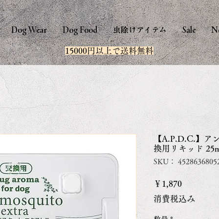
Dog Wear
Dog Food
虫除けアイテム
Sale
N
15000円以上で送料無料
【A.P.D.C.
換用リキッド 25
SKU： 4528636805
価
￥1,870
格
消費税込み