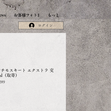
ews
お客様フォト1
もっと
ログイン
】アンチモスキート エクストラ 交
ml（取寄）
289