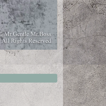
ペットの恵み365 有機玄米使
価格
￥548
消費税込み