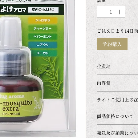
数量
*
ご注文日より14日
予約購入
生産地
日本
内容量
25ml
サイトご使用上の
・ご利用のブラウ
商品価格について
定などにより正
製品と若干色合
商品価格の表示
発送及び納期につ
示としておりま