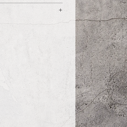
14日前後納品
があった場合、予定より遅れ
、セイヨウハッカ油、ティー
ます。
ラレウカビリジフロラ葉油、
：
複合アミノ酸、エタノール
次第、発送を致します（2日
出）、キシリトール（トウモ
ます）
精製水
：
た次第、製作を始めさせてい
注文いただいた場合、一番遅
わせた出荷になります。
送をご希望の場合は、お手数
注文下さい。