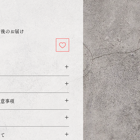
前後のお届け
注意事項
ザ環境やPC・モニターの設
確な色を表現できず、実際の
いが異なる事があります。
を総額（消費税込み）での表
いて
す。