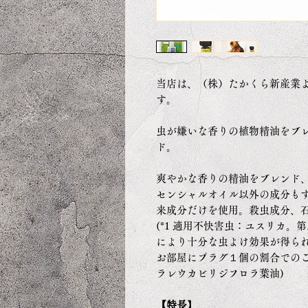
当店は、（株）たかくら新産業
す。
虫が嫌いな香りの植物精油をブレ
ド。
爽やかな香りの精油をブレンド、
センシャルオイル以外の成分も
来成分だけを使用。殺虫成分、
(*1 適用不快害虫：ユスリカ
により十分な虫よけ効果が得られない
お部屋にプラグ１個の割合でのご使
ラレウカビリジフロラ葉油)
【特長
】