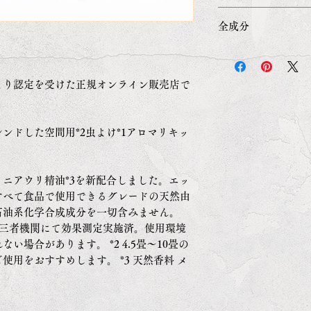
取寄せ商品：
全成分
ご入金を確認後、
メーカーの遅延
コウスイガヤ油
ることがござい
ツリー葉油、メ
即納商品の場合
より認定を受けた正規オンライン販売店で
ユーカリ葉油、
ご入金を確認した
（サトウキビ抽
以内に出荷致し
ロコシ由来）、
ンドした空間用*2虫よけ*1アロマリキッ
受注商品の場合
ご入金を確認し
ただきます
ニアウリ精油*3を新配合しました。エッ
納期７日間前後
すべて食品で使用できるグレードの天然由
複数の商品をご
石油系化学合成成分を一切含みません。
い受注商品に合
。第三者機関にて効果測定実施済。使用環境
納品日ごとの別
場合があります。 *2 4.5畳～10畳の
ですが分けてご
用をおすすめします。 *3 天然香料 メ