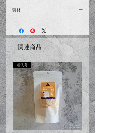
があります。
致します（3日前後に出荷致し
商品価格の表示を総額（消費税
素材
ます）
込み）での表示としておりま
す。
ナイロン
取寄せ商品：
ご入金を確認後、14日前後納品
メーカーの遅延があった場合、
関連商品
予定より遅れることがございま
す。
新入荷
新入荷
受注商品の場合：
ご入金を確認した次第、製作を
始めさせていただきます
納期７日間前後
複数の商品をご注文いただ
いた場合、一番遅い受注商
品に合わせた出荷になりま
す。