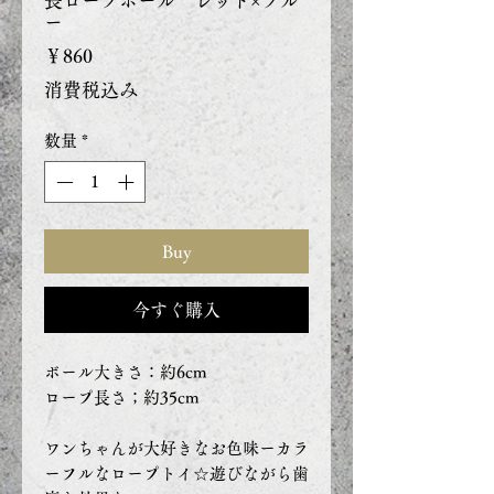
長ロープボール レッド×ブル
ー
価
￥860
格
消費税込み
数量
*
Buy
今すぐ購入
ボール大きさ：約6cm
ロープ長さ；約35cm
ワンちゃんが大好きなお色味ーカラ
ーフルなロープトイ☆遊びながら歯