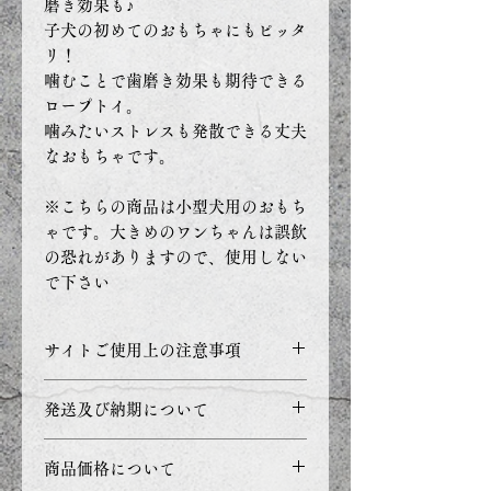
磨き効果も♪
子犬の初めてのおもちゃにもピッタ
リ！
噛むことで歯磨き効果も期待できる
ロープトイ。
噛みたいストレスも発散できる丈夫
なおもちゃです。
※こちらの商品は小型犬用のおもち
ゃです。大きめのワンちゃんは誤飲
の恐れがありますので、使用しない
で下さい
サイトご使用上の注意事項
・ご利用のブラウザ環境や
発送及び納期について
PC・モニターの設定などによ
り正確な色を表現できず、実際
即納商品の場合：
商品価格について
の製品と若干色合いが異なる事
ご入金を確認した次第、発送を