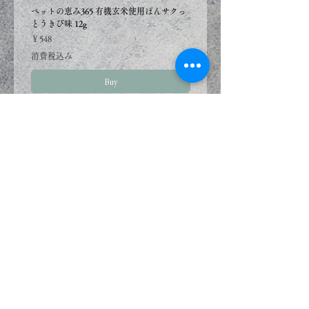
納品日ごとの別送をご希望
ペットの恵み365 有機玄米使用ぽんサクっ
ペットの恵み365 有機玄米使用
とうきび味 12g
鮭味 12g
の場合は、お手数ですが分
価格
価格
￥548
￥548
けてご注文下さい。
消費税込み
消費税込み
Buy
フード、おやつ