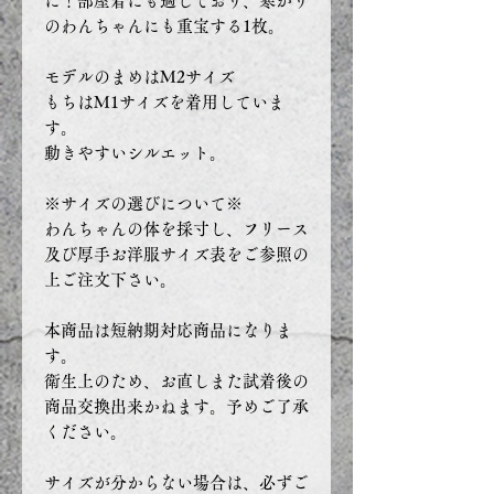
に！部屋着にも適しており、寒がり
のわんちゃんにも重宝する1枚。
モデルのまめはM2サイズ
もちはM1サイズを着用していま
す。
動きやすいシルエット。
※サイズの選びについて※
わんちゃんの体を採寸し、フリース
及び厚手お洋服サイズ表をご参照の
上ご注文下さい。
本商品は短納期対応商品になりま
す。
衛生上のため、お直しまた試着後の
商品交換出来かねます。予めご了承
ください。
サイズが分からない場合は、必ずご