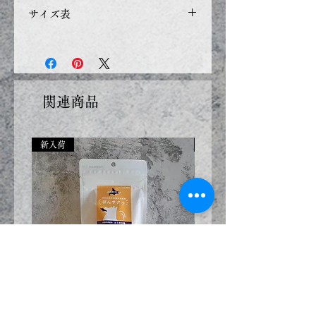
す。
洗濯機で洗濯する際、お洋服を
サイズ表
す。
洗濯ネットに入れ、洗濯用中性
複数の商品をご注文いただいた
洗剤をご使用ください。
サイ
A 首
B 胴
E 背丈
体重
場合、一番遅い受注商品に合わ
漂白剤でのご使用が出来ません
ズ
回り
回り
せた出荷になります。
のでご注意下さい。
納品日ごとの別送をご希望の場
Size
Neck
Chest
Lenght
Weight
関連商品
合は、お手数ですが分けてご注
文下さい。
S2
27~29
43~47
29
3~6Kg
新入荷
新入荷
SM2
29-31
45-49
32
6-7.5Kg
M2
31~33
49~53
34
7~9Kg