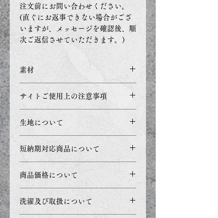
注文前にお問い合わせください。
(直ぐにお返事できない場合がござ
いますが、メッセージを確認後、順
次ご返信させていただきます。）
素材
アクリル91%レーヨン9%
サイトご使用上の注意事項
リブ部分：綿96% ポリウレタ
ン4%
ご利用のブラウザ環境やPC・
生地について
モニターの設定などにより正確
な色を表現できず、実際の製品
・縫製や加工における誤差、生
短納期対応商品について
と若干色合いが異なる事があり
地及び材料などの伸縮によって
ます。
寸法に多少のばらつきがありま
短納期対応商品ー納期：7日前
商品価格について
す。予めご了承下さい。
後ご入金を確認した次第、発送
いたします。
商品価格の表示を総額（消費税
洗濯及び取扱について
縫製トラブルがあった場合、予
込み）での表示としておりま
定より遅れることがございま