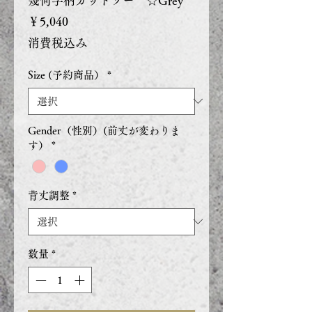
幾何学柄カットソー ☆Grey
価
￥5,040
格
消費税込み
Size (予約商品）
*
Gender（性別）(前丈が変わりま
す）
*
背丈調整
*
数量
*