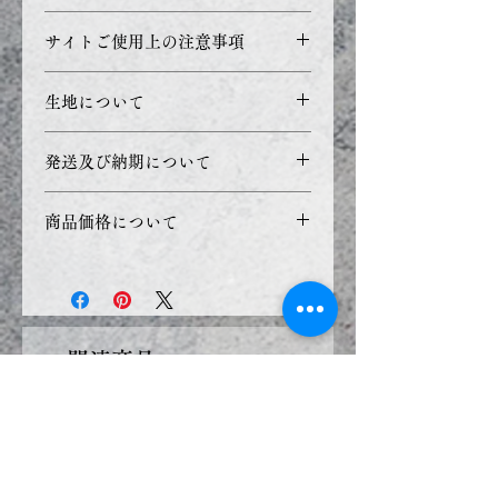
表地：綿90%麻10%
サイトご使用上の注意事項
裏地：ダブルガーゼ 綿100％
取扱注意：ドライ乾燥は出来ま
・ご利用のブラウザ環境や
生地について
せんのでご注意下さい。
PC・モニターの設定などによ
お洗濯の際、洗濯ネットをご使
り正確な色を表現できず、実際
生地が売れ切れてしまった場
発送及び納期について
用のうえ、手洗いでお願いしま
の製品と若干色合いが異なる事
合、お知らせなく、近い生地で
す。
があります。
お作りさせて頂く場合がござい
即納商品の場合：
漂白剤でのご使用が出来ません
商品価格について
ます
ご入金を確認した次第、発送を
のでご注意下さい。
・縫製や加工における誤差、生
致します（2日以内に出荷致し
商品価格の表示を総額（消費税
地及び材料などの伸縮によって
ます）
込み）での表示としておりま
寸法に多少のばらつきがありま
す。
す。予めご了承下さい。
受注商品の場合：
関連商品
ご入金を確認した次第、製作を
始めさせていただきます
納期７日間前後
新入荷
新入荷