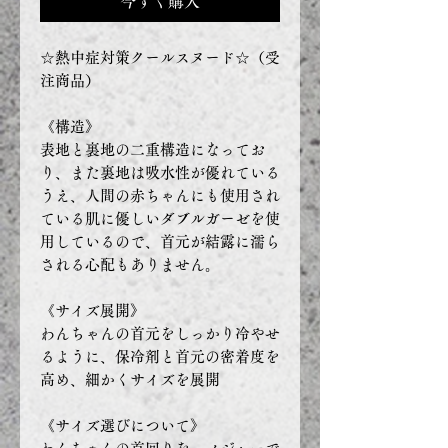
今すぐ購入
☆熱中症対策クールスヌード☆（受
注商品）
《構造》
表地と裏地の二重構造になってお
り、また裏地は吸水性が優れている
うえ、人間の赤ちゃんにも使用され
ている肌に優しいダブルガーゼを使
用しているので、首元が結露に濡ら
される心配もありません。
《サイズ展開》
わんちゃんの首元をしっかり冷やせ
るように、保冷剤と首元の密着度を
高め、細かくサイズを展開
《サイズ選びについて》