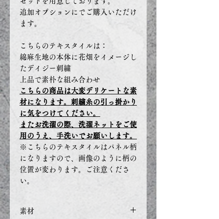
セットを用意しております。
追加オプションにでご購入いただけ
ます。
こちらのテキスタイルは：
綿麻生地の本体に花畑をイメージし
たデイジー刺繍
上品で素朴な組み合わせ
こちらの商品は大変デリケートな素
材になります。刺繍糸の引っ掛かり
に気をつけてください。
またお洗濯の際、洗濯ネットをご使
用のうえ、手洗いでお願いします。
※こちらのテキスタイルはパネル柄
になりますので、画像のように柄の
位置が変わります。ご注意くださ
い。
素材