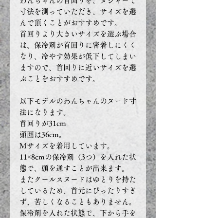
わんちゃんの首回りを、メジャーで
寸法を測っていただき、サイズを選
んで頂くことがおすすめです。
首回りより大きいサイズを選ぶ場合
は、保冷剤が首回りに密着しにくく
なり、冷やす効果が低下してしまい
ますので、首回りに近いサイズを選
ぶことをおすすめです。
以下モデルのわんちゃんのヌード寸
法になります。
首回りが31cm
頭囲は36cm。
Mサイズを着用しています。
11×8cmの保冷剤（3つ）を入れた状
態で、頭を通すことが出来ます。
またクールスヌードはゆとりを持た
しているため、首元にぴったりすぎ
ず、苦しくなることもありません。
保冷剤を入れた状態で、下から手を