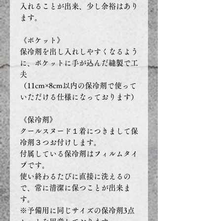
入れることが出来、少し余裕はあり
ます。
《ポケット》
保冷剤を出し入れしやすくなるよう
に、ポケットに手が込んだ縫製で工
夫
（11cm×8cm以内の保冷剤で使って
いただける仕様になっております）
《保冷剤》
クールスヌード１着につきまして保
冷剤３つお付けします。
付属している保冷剤はフィルムタイ
プです。
使い終わるたびに直接に洗えるの
で、常に清潔に保つことが出来ま
す。
※予備用に同じサイズの保冷剤3点