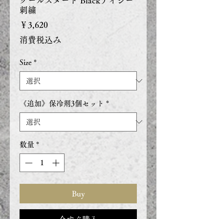
クールスヌード Blackデイシー
刺繍
価
￥3,620
格
消費税込み
Size
*
《追加》保冷剤3個セット
*
数量
*
Buy