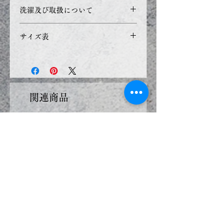
ただきます。
商品価格の表示を総額（消費税
洗濯及び取扱について
※こちらの商品は、
注文取り消
込み）での表示としておりま
し・返品・交換対象外
です。
す。
洗濯機で洗濯する際、お洋服を
サイズ表
洗濯ネットに入れ、洗濯用中性
納期：ご入金確認後、7日前後
洗剤をご使用ください。
サイ
A 首
B 胴
E 背丈
体重
のお届け予定
漂白剤でのご使用が出来ません
ズ
回り
回り
のでご注意下さい。
縫製トラブルがあった場合、予
Size
Neck
Chest
Lenght
Weight
関連商品
定より遅れることがございま
す。
S2
27~29
43~47
29
3~6Kg
複数の商品をご注文いただいた
新入荷
新入荷
場合、一番遅い受注商品に合わ
せた出荷になります。
納品日ごとの別送をご希望の場
合は、お手数ですが分けてご注
SM2
29-31
45-49
32
6-7.5Kg
文下さい。