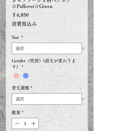
カモフラージュ柄ベアボア
☆Pullover☆Green
価
￥6,850
格
消費税込み
Size
*
Gender（性別）(前丈が変わりま
す）
*
背丈調整
*
数量
*