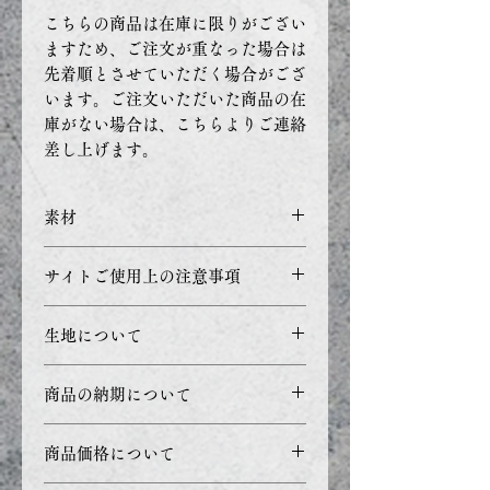
こちらの商品は在庫に限りがござい
ますため、ご注文が重なった場合は
先着順とさせていただく場合がござ
います。ご注文いただいた商品の在
庫がない場合は、こちらよりご連絡
差し上げます。
素材
フリース：ポリエステル100%
サイトご使用上の注意事項
リブ部分：綿96% ポリウレタ
ン4%
ご利用のブラウザ環境やPC・
生地について
モニターの設定などにより正確
な色を表現できず、実際の製品
・縫製や加工における誤差、生
商品の納期について
と若干色合いが異なる事があり
地及び材料などの伸縮によって
ます。
寸法に多少のばらつきがありま
ご注文を受付し、ご入金を確認
商品価格について
す。予めご了承下さい。
した次第、製作を始めさせてい