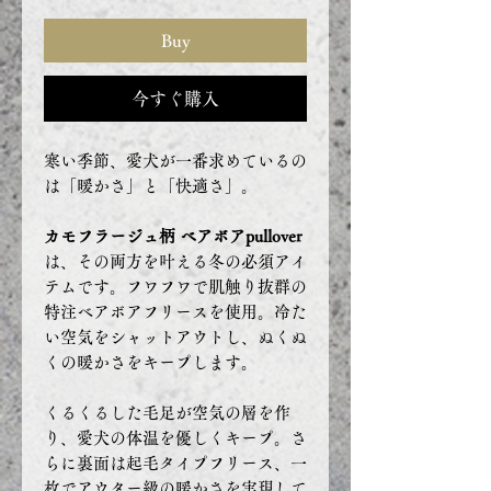
Buy
今すぐ購入
寒い季節、愛犬が一番求めているの
は「暖かさ」と「快適さ」。
カモフラージュ柄 ベアボアpullover
は、その両方を叶える冬の必須アイ
テムです。フワフワで肌触り抜群の
特注ベアボアフリースを使用。冷た
い空気をシャットアウトし、ぬくぬ
くの暖かさをキープします。
くるくるした毛足が空気の層を作
り、愛犬の体温を優しくキープ。さ
らに裏面は起毛タイプフリース、一
枚でアウター級の暖かさを実現して