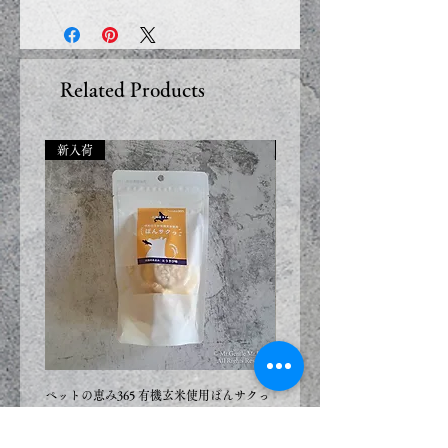
即納商品の場合：
ご入金を確認した次第、発送を
致します（3日以内に出荷致し
ます）
Related Products
受注商品の場合：
新入荷
新入荷
ご入金を確認した次第、製作を
始めさせていただきます
納期７日間前後
複数の商品をご注文いただいた
場合、一番遅い受注商品に合わ
せた出荷になります。
納品日ごとの別送をご希望の場
合は、お手数ですが分けてご注
文下さい。
ペットの恵み365 有機玄米使用ぽんサクっ
ペットの恵み365 有機玄米使用
とうきび味 12g
鮭味 12g
Price
Price
¥548
¥548