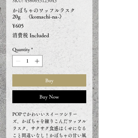
SKU: 4580653123043
かぼちゃのワッフルラスク
20g 《komachi-na-》
Price
¥605
消費税 Included
Quantity
*
Buy
Buy Now
POPでかわいいスイーツシリー
ズ、かぼちゃを練りこんだワッフル
ラスク。サクサク食感はくせになる
こと間違いなし！かぼちゃの甘い風