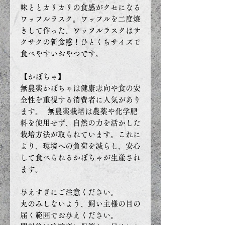
味ととカリカリの食感がクセになる
ワッフルラスク。ワッフルを二度焼
きして作った、ワッフルラスクはサ
クサクの新食感！ひとくちサイズで
食べやすいおやつです。
【かぼちゃ】
無農薬かぼちゃは健康志向や食の安
全性を重視する消費者に人気があり
ます。 無農薬栽培は農薬や化学肥
料を使用せず、自然の力を活かした
栽培方法が取られています。これに
より、環境への負荷を減らし、安心
して食べられるかぼちゃが生産され
ます。
与えすぎにご注意ください。
丸のみしないよう、飼い主様の目の
届く範囲でお与えください。