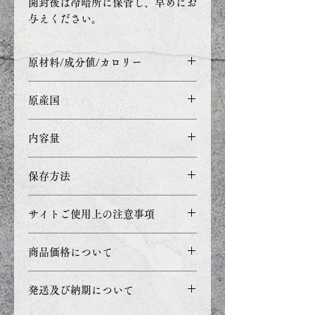
開封後は冷暗所に保管し、早めにお
与えください。
原材料/成分値/カロリー
原材料：
原産国
有機豆乳、小麦粉、かぼちゃピ
ューレ、全卵、米粉、乳酸菌発
日本
内容量
酵調味料、甜菜糖、ベーキンパ
ウダー
20g
保存方法
成分値：
粗たんぱく5.3%以上 粗脂肪
湿気を避け涼しいところで保存
2.4%以上 粗繊維 1.2%以下 粗
サイトご使用上の注意事項
して下さい。
灰分 3.3%以下 水分5.9%以下
・ご利用のブラウザ環境や
カロリー：
商品価格について
PC・モニターの設定などによ
158.8kcal/100g
り正確な色を表現できず、実際
商品価格の表示を総額（消費
発送及び納期について
の製品と若干色合いが異なる事
税込み）での表示としておりま
があります。
す。