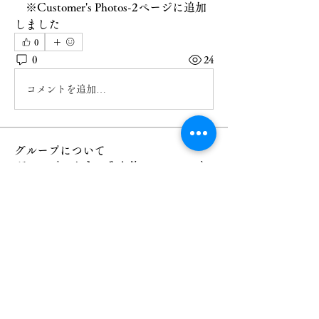
    ※Customer's Photos-2ページに追加
しました
0
0
24
コメントを追加…
グループについて
グループへようこそ！他のメンバーと
交流したり、最新情報を入手したり、
メディアをシェアすることができま
す。
メンバー
デザイナー レイチェル
フォロー
すべてのメンバーを表示（1名）