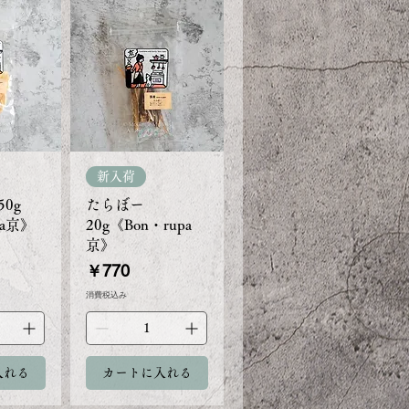
新入荷
0g
たらぼー
pa京》
20g《Bon・rupa
京》
価格
￥770
消費税込み
入れる
カートに入れる