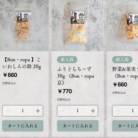
【Bon・rupa 】こ
新入荷
新入荷
いわしんの助 20g
ふりどらちーず
野菜&果実 5
価格
￥660
30g 《Bon・rupa
《Bon・ru
京》
価格
消費税込み
￥660
価格
￥770
消費税込み
消費税込み
カートに入れる
カートに入れる
カートに