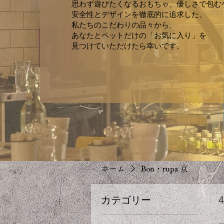
思わず遊びたくなるおもちゃ、優しさで包む
安全性とデザインを徹底的に追求した、
私たちのこだわりの品々から、
あなたとペットだけの「お気に入り」
を
見つけていただけたら幸いです。
ホーム
Bon・rupa 京
カテゴリー