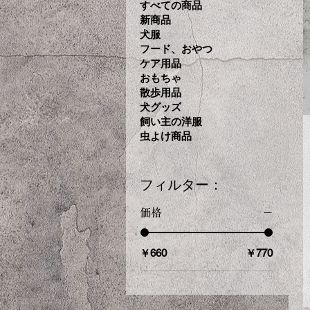
すべての商品
新商品
犬服
フード、おやつ
ケア用品
おもちゃ
散歩用品
犬グッズ
飼い主の洋服
虫よけ商品
フィルター：
価格
￥660
￥770