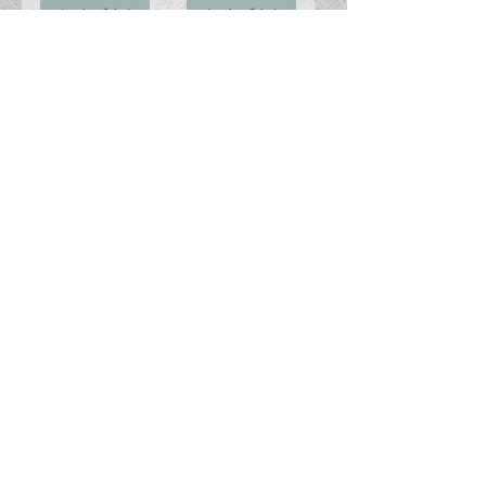
カートに入れる
カートに入れる
Red Neck Cooler
Purple Neck Cooler
《濡らして振って
《濡らして振って
冷たくなるタイ
冷たくなるタイ
プ》
プ》
価格
価格
￥2,280
￥2,280
消費税込み
消費税込み
カートに入れる
カートに入れる
Top