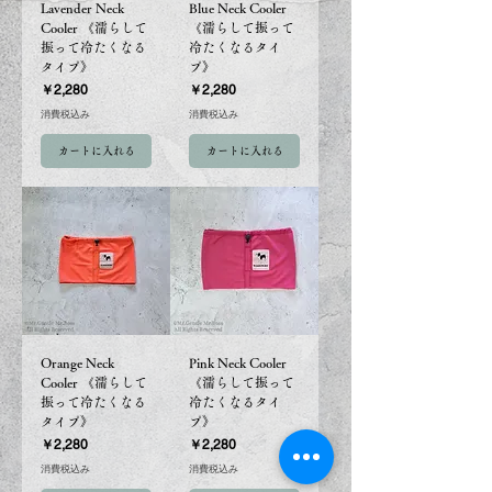
Lavender Neck
Blue Neck Cooler
Cooler 《濡らして
《濡らして振って
振って冷たくなる
冷たくなるタイ
タイプ》
プ》
価格
価格
￥2,280
￥2,280
消費税込み
消費税込み
カートに入れる
カートに入れる
Orange Neck
Pink Neck Cooler
Cooler 《濡らして
《濡らして振って
振って冷たくなる
冷たくなるタイ
タイプ》
プ》
価格
価格
￥2,280
￥2,280
消費税込み
消費税込み