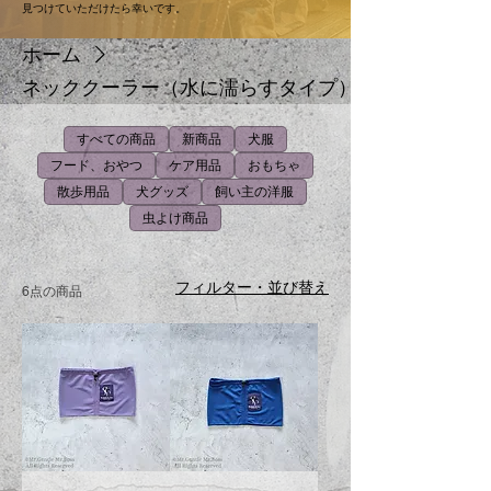
見つけていただけたら幸いです。
ホーム
ネッククーラー（水に濡らすタイプ）
すべての商品
新商品
犬服
フード、おやつ
ケア用品
おもちゃ
散歩用品
犬グッズ
飼い主の洋服
虫よけ商品
フィルター・並び替え
6点の商品