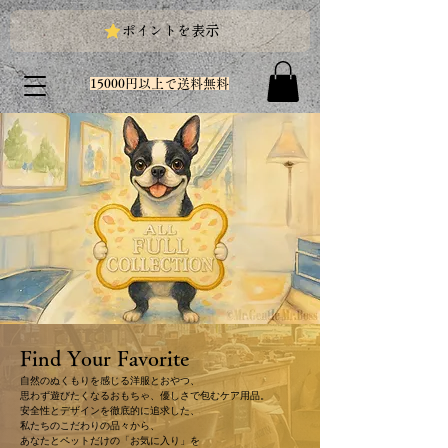
ポイントを表示
15000円以上で送料無料
Find Your Favorite
自然のぬくもりを感じる洋服とおやつ、
思わず遊びたくなるおもちゃ、優しさで包むケア用品。
安全性とデザインを徹底的に追求した、
私たちのこだわりの品々から、
あなたとペットだけの「お気に入り」
を